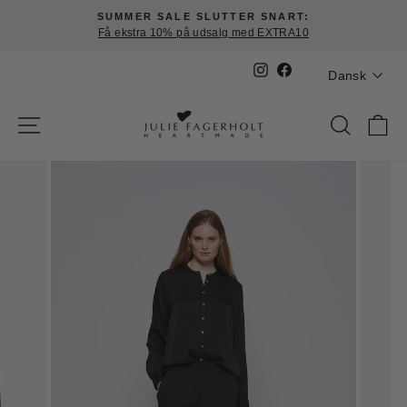
Fortsæt
SUMMER SALE SLUTTER SNART:
til
Få ekstra 10% på udsalg med EXTRA10
Pause
indhold
slideshow
Sprog
Instagram
Facebook
Dansk
SIDE NAVIGATION
SØG
K