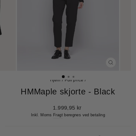
LUK
(ESC)
Hjem
/
Full price
/
HMMaple skjorte - Black
Normalpris
1.999,95 kr
Inkl. Moms
Fragt
beregnes ved betaling