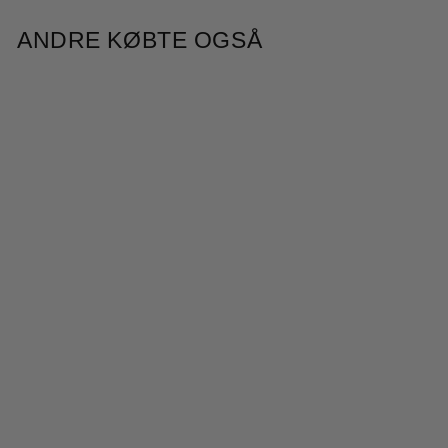
ANDRE KØBTE OGSÅ
HMMaple skjorte - Black
1.999,95 kr