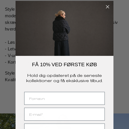
Style med de matchende HM411Natalia bukser for et
moderne, monokromt look, eller kombinér med
skræddersyede jeans og hæle for en afslappet, eksklusiv
hverdagsstil.
- Løs pasform
- Letvægtsmateriale
- V-udskæring med sorte kanter
- Korte ærmer
FÅ 10%
VED FØRSTE KØB
Style nr.: HM1144
Hold dig opdateret på de seneste
Kvalitet: 55% Linen 42% Viscose 3% Spandex
kollektioner og få eksklusive tilbud.
FIRST NAME
E-MAIL
FØDSELSDAG