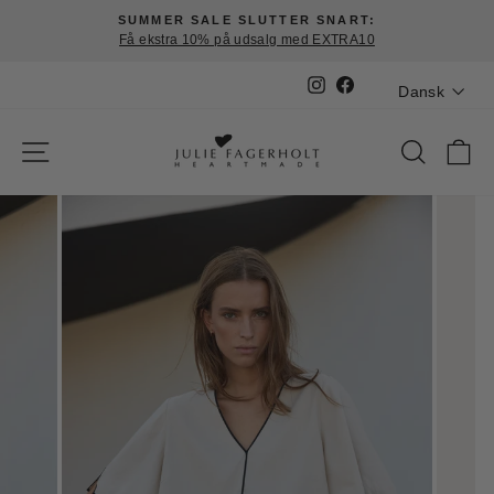
Fortsæt
SUMMER SALE SLUTTER SNART:
til
Få ekstra 10% på udsalg med EXTRA10
Pause
indhold
slideshow
Sprog
Instagram
Facebook
Dansk
SIDE NAVIGATION
SØG
K