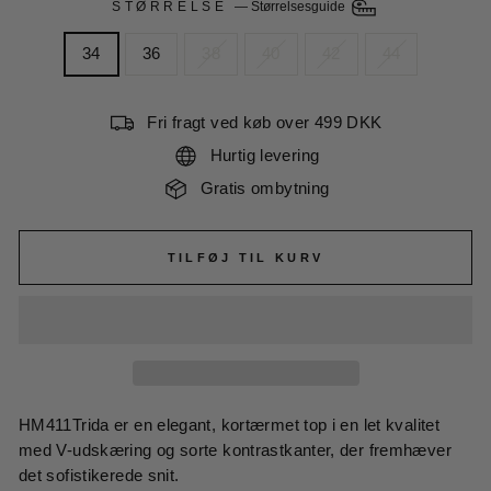
STØRRELSE
—
Størrelsesguide
34
36
38
40
42
44
Fri fragt ved køb over 499 DKK
Hurtig levering
Gratis ombytning
TILFØJ TIL KURV
HM411Trida er en elegant, kortærmet top i en let kvalitet
med V-udskæring og sorte kontrastkanter, der fremhæver
det sofistikerede snit.