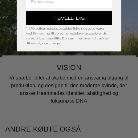
TILMELD DIG
*10% velkomstrabat gælder ikke nedsatte varer.
Ved tilmelding til vores nyhedsbrev accepterer du
vores
privatlivspolitik
. Du kan til enhver tid trække
dit samtykke tilbage.
VISION
Vi stræber efter at skabe med en ansvarlig tilgang til
produktion, og designe til den moderne kvinde, der
ønsker Heartmades identitet, alsidighed og
luksuriøse DNA
ANDRE KØBTE OGSÅ