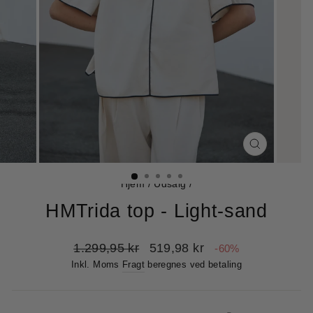
LUK
(ESC)
Hjem
/
Udsalg
/
HMTrida top - Light-sand
Normalpris
Udsalgspris
1.299,95 kr
519,98 kr
-60%
Inkl. Moms
Fragt
beregnes ved betaling